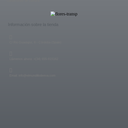
Condiciones de compra
Información sobre la tienda
C/ Rio Guadajoz, 6 - Córdoba (Spain)
Llámenos ahora: +(34) 655-815162
Email: info@elmundillodeeva.com