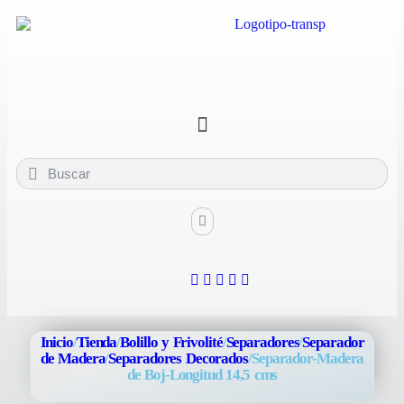
Inicio
/
Tienda
/
Bolillo y Frivolité
/
Separadores
/
Separador
de Madera
/
Separadores Decorados
/
Separador-Madera
de Boj-Longitud 14,5 cms