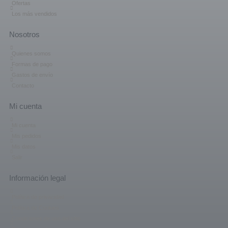
Ofertas
Los más vendidos
Nosotros
Quienes somos
Formas de pago
Gastos de envío
Contacto
Mi cuenta
Mi cuenta
Mis pedidos
Mis datos
Salir
Información legal
Política de privacidad
Política de Cookies
Condiciones de uso del sitio