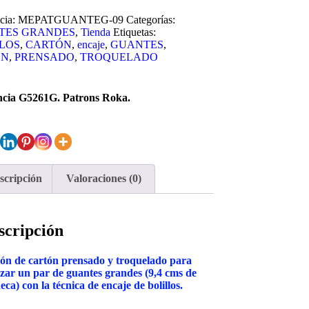
cia:
MEPATGUANTEG-09
Categorías:
TES GRANDES
,
Tienda
Etiquetas:
LOS
,
CARTÓN
,
encaje
,
GUANTES
,
ÓN
,
PRENSADO
,
TROQUELADO
ncia G5261G. Patrons Roka.
scripción
Valoraciones (0)
scripción
ón de cartón prensado y troquelado para
izar un par de guantes grandes (9,4 cms de
ca) con la técnica de encaje de bolillos.