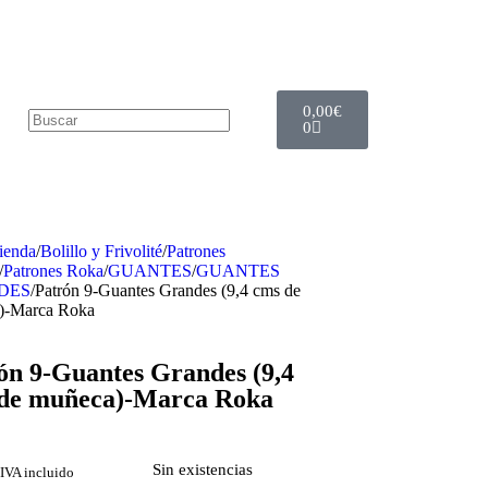
0,00
€
0
ienda
/
Bolillo y Frivolité
/
Patrones
/
Patrones Roka
/
GUANTES
/
GUANTES
DES
/
Patrón 9-Guantes Grandes (9,4 cms de
)-Marca Roka
ón 9-Guantes Grandes (9,4
de muñeca)-Marca Roka
Sin existencias
IVA incluido