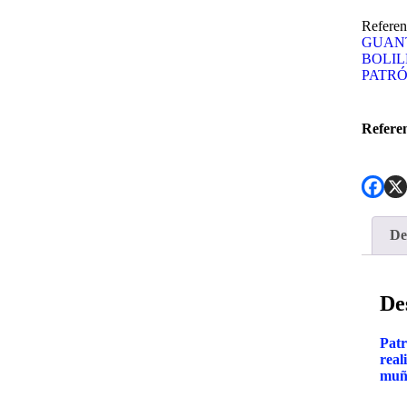
Referen
GUAN
BOLIL
PATR
Refere
De
De
Patr
real
muñe