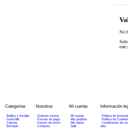
Va
No h
Solo
este
Categorías
Nosotros
Mi cuenta
Información le
Bolillos y frivolité
Quienes somos
Mi cuenta
Política de privaci
Ganchillo
Formas de pago
Mis pedidos
Política de Cookie
Calceta
Gastos de envío
Mis datos
Condiciones de us
Bordado
Contacto
Salir
sitio