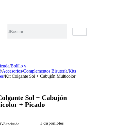
ienda
/
Bolillo y
é
/
Accesorios
/
Complementos Bisutería
/
Kits
es
/
Kit Colgante Sol + Cabujón Multicolor +
Colgante Sol + Cabujón
icolor + Picado
1 disponibles
IVA incluido