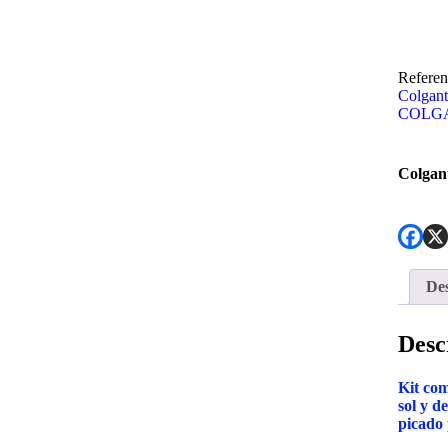
Referen
Colgant
COLG
Colgant
Des
Desc
Kit co
sol y d
picado 