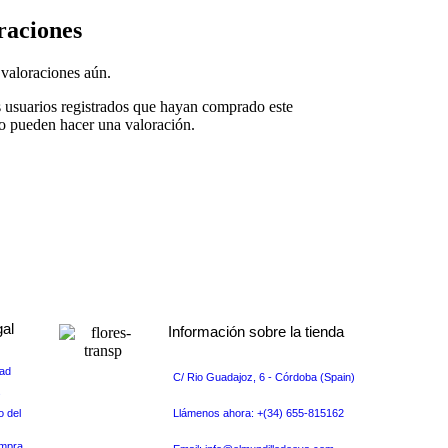
raciones
valoraciones aún.
s usuarios registrados que hayan comprado este
o pueden hacer una valoración.
gal
Información sobre la tienda
dad
C/ Rio Guadajoz, 6 - Córdoba (Spain)
s
o del
Llámenos ahora: +(34) 655-815162
ompra