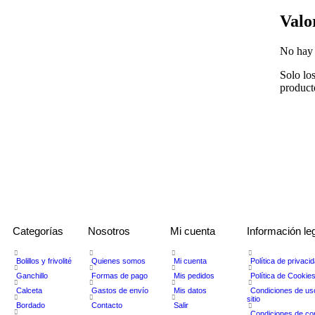
Valo
No hay 
Solo lo
product
Categorías
Nosotros
Mi cuenta
Información le
Bolillos y frivolité
Quienes somos
Mi cuenta
Política de privaci
Ganchillo
Formas de pago
Mis pedidos
Política de Cookie
Calceta
Gastos de envío
Mis datos
Condiciones de us
sitio
Bordado
Contacto
Salir
Condiciones de c