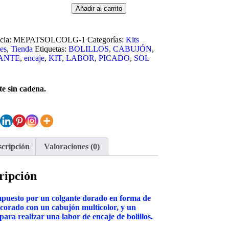
Añadir al carrito
cia:
MEPATSOLCOLG-1
Categorías:
Kits
es
,
Tienda
Etiquetas:
BOLILLOS
,
CABUJÓN
,
ANTE
,
encaje
,
KIT
,
LABOR
,
PICADO
,
SOL
e sin cadena.
cripción
Valoraciones (0)
ripción
mpuesto por un colgante dorado en forma de
ecorado con un cabujón multicolor, y un
para realizar una labor de encaje de bolillos.