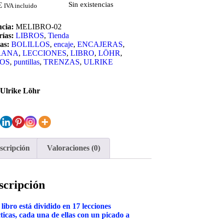
Sin existencias
€
IVA incluido
ncia:
MELIBRO-02
ías:
LIBROS
,
Tienda
as:
BOLILLOS
,
encaje
,
ENCAJERAS
,
RANA
,
LECCIONES
,
LIBRO
,
LÖHR
,
OS
,
puntillas
,
TRENZAS
,
ULRIKE
 Ulrike Löhr
scripción
Valoraciones (0)
scripción
 libro está dividido en 17 lecciones
ticas, cada una de ellas con un picado a