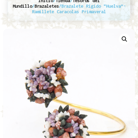
Inicio
/
Tienda
/
Tesoros del
Mundillo
/
Brazaletes
/
Brazalete Rígido “Huelva”-
Ramillete Caracolas Primaveral