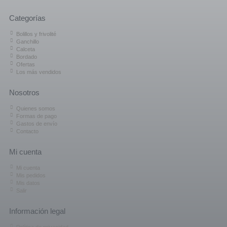
Categorías
Bolillos y frivolité
Ganchillo
Calceta
Bordado
Ofertas
Los más vendidos
Nosotros
Quienes somos
Formas de pago
Gastos de envío
Contacto
Mi cuenta
Mi cuenta
Mis pedidos
Mis datos
Salir
Información legal
Política de privacidad