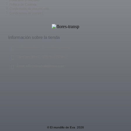
Política de Cookies
Condiciones de uso del sitio
Condiciones de compra
Información sobre la tienda
C/ Rio Guadajoz, 6 - Córdoba (Spain)
Llámenos ahora: +(34) 655-815162
Email: info@elmundillodeeva.com
© El mundillo de Eva 2026