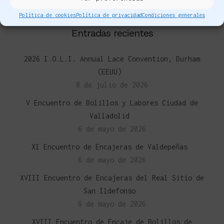
Política de cookies
Política de privacidad
Condiciones generales
Entradas recientes
2026 I.O.L.I. Annual Lace Convention, Durham
(EEUU)
8 de julio de 2026
V Encuentro de Bolillos y Labores Ciudad de
Valladolid
6 de mayo de 2026
XI Encuentro de Encajeras de Valdepeñas
6 de mayo de 2026
XVIII Encuentro de Encajeras del Real Sitio de
San Ildefonso
6 de mayo de 2026
XVIII Encuentro de Encaje de Bolillos de