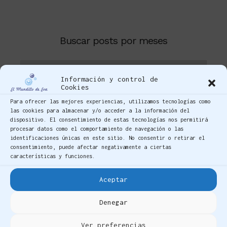
Buscar posts por meses
Información y control de
Cookies
Para ofrecer las mejores experiencias, utilizamos tecnologías como
Categorías
las cookies para almacenar y/o acceder a la información del
dispositivo. El consentimiento de estas tecnologías nos permitirá
procesar datos como el comportamiento de navegación o las
Artes y Oficios
identificaciones únicas en este sitio. No consentir o retirar el
Artesanía
consentimiento, puede afectar negativamente a ciertas
características y funciones.
Cultura y Arte
Encuentros
Aceptar
Eventos
Historia
Denegar
Noticias
Ver preferencias
Sin categoría