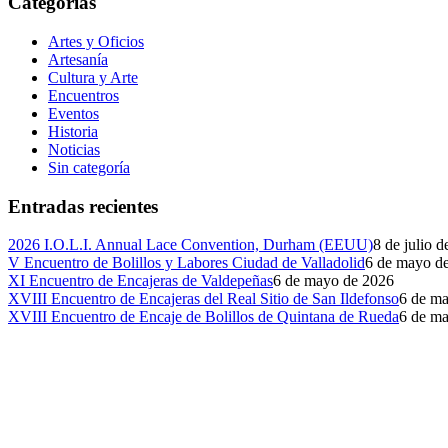
Categorías
Artes y Oficios
Artesanía
Cultura y Arte
Encuentros
Eventos
Historia
Noticias
Sin categoría
Entradas recientes
2026 I.O.L.I. Annual Lace Convention, Durham (EEUU)
8 de julio 
V Encuentro de Bolillos y Labores Ciudad de Valladolid
6 de mayo d
XI Encuentro de Encajeras de Valdepeñas
6 de mayo de 2026
XVIII Encuentro de Encajeras del Real Sitio de San Ildefonso
6 de m
XVIII Encuentro de Encaje de Bolillos de Quintana de Rueda
6 de m