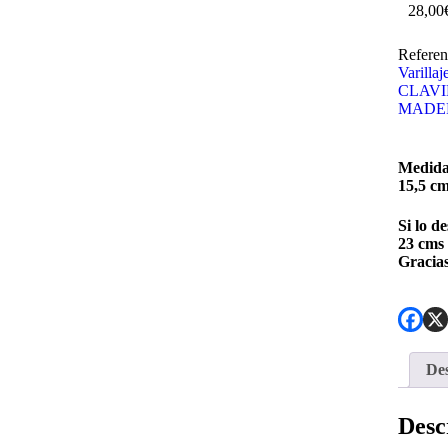
28,00
Referen
Varillaj
CLAVI
MADE
Medida
15,5 cm
Si lo d
23 cms 
Gracias
Des
Desc