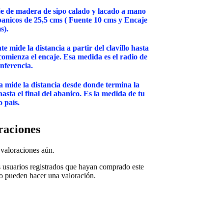
je de madera de sipo calado y lacado a mano
anicos de 25,5 cms ( Fuente 10 cms y Encaje
s).
te mide la distancia a partir del clavillo hasta
omienza el encaje. Esa medida es el radio de
unferencia.
 mide la distancia desde donde termina la
hasta el final del abanico. Es la medida de tu
o país.
raciones
valoraciones aún.
s usuarios registrados que hayan comprado este
o pueden hacer una valoración.