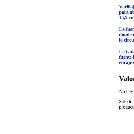
Varilla
para ab
15,5 cm
La fuen
donde c
la circ
La Guía
fuente 
encaje 
Valo
No hay 
Solo lo
product