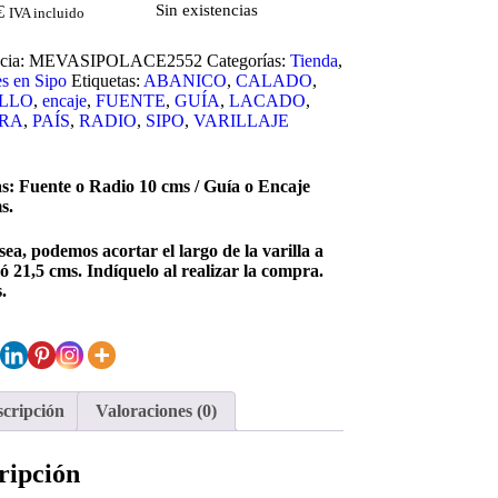
Sin existencias
€
IVA incluido
cia:
MEVASIPOLACE2552
Categorías:
Tienda
,
es en Sipo
Etiquetas:
ABANICO
,
CALADO
,
LLO
,
encaje
,
FUENTE
,
GUÍA
,
LACADO
,
RA
,
PAÍS
,
RADIO
,
SIPO
,
VARILLAJE
s: Fuente o Radio 10 cms / Guía o Encaje
s.
esea, podemos acortar el largo de la varilla a
ó 21,5 cms. Indíquelo al realizar la compra.
.
cripción
Valoraciones (0)
ripción