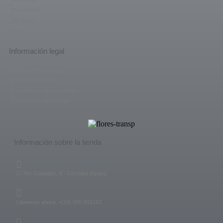
Mis pedidos
Mis datos
Salir
Información legal
Política de privacidad
Política de Cookies
Condiciones de uso del sitio
Condiciones de compra
Información sobre la tienda
C/ Rio Guadajoz, 6 - Córdoba (Spain)
Llámenos ahora: +(34) 655-815162