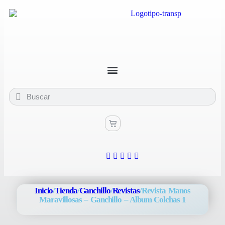
Inicio
/
Tienda
/
Ganchillo
/
Revistas
/
Revista Manos
Maravillosas – Ganchillo – Album Colchas 1