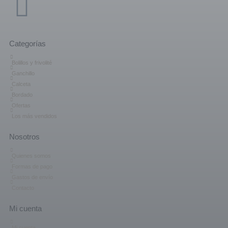
Categorías
Bolillos y frivolité
Ganchillo
Calceta
Bordado
Ofertas
Los más vendidos
Nosotros
Quienes somos
Formas de pago
Gastos de envío
Contacto
Mi cuenta
Mi cuenta