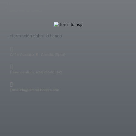
Condiciones de uso del sitio
Condiciones de compra
Información sobre la tienda
C/ Rio Guadajoz, 6 - Córdoba (Spain)
Llámenos ahora: +(34) 655-815162
Email: info@elmundillodeeva.com