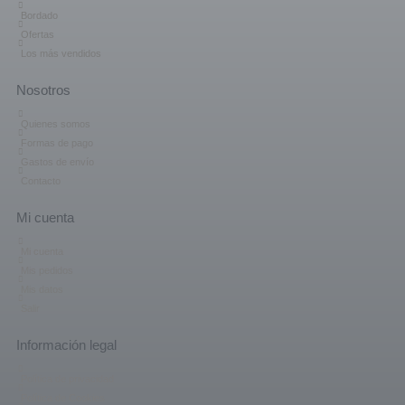
Bordado
Ofertas
Los más vendidos
Nosotros
Quienes somos
Formas de pago
Gastos de envío
Contacto
Mi cuenta
Mi cuenta
Mis pedidos
Mis datos
Salir
Información legal
Política de privacidad
Política de Cookies