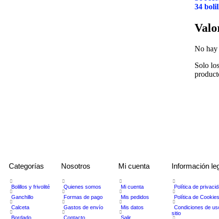
34 bolil
Valo
No hay 
Solo lo
product
Categorías
Nosotros
Mi cuenta
Información le
Bolillos y frivolité
Quienes somos
Mi cuenta
Política de privaci
Ganchillo
Formas de pago
Mis pedidos
Política de Cookie
Calceta
Gastos de envío
Mis datos
Condiciones de us
sitio
Bordado
Contacto
Salir