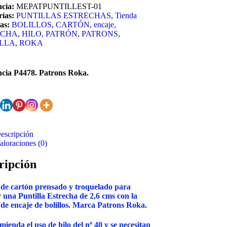
ncia:
MEPATPUNTILLEST-01
ías:
PUNTILLAS ESTRECHAS
,
Tienda
as:
BOLILLOS
,
CARTÓN
,
encaje
,
ECHA
,
HILO
,
PATRÓN
,
PATRONS
,
LLA
,
ROKA
ncia P4478. Patrons Roka.
escripción
aloraciones (0)
ripción
 de cartón prensado y troquelado para
r una Puntilla Estrecha de 2,6 cms con la
 de encaje de bolillos. Marca Patrons Roka.
mienda el uso de hilo del nº 40 y se necesitan