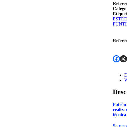
Refere
Categor
Etiquet
ESTR
PUNTI
Refere
D
V
Desc
Patrón
realiza
técnica
Se reco