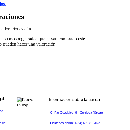
los.
raciones
valoraciones aún.
s usuarios registrados que hayan comprado este
o pueden hacer una valoración.
gal
Información sobre la tienda
dad
C/ Rio Guadajoz, 6 - Córdoba (Spain)
s
o del
Llámenos ahora: +(34) 655-815162