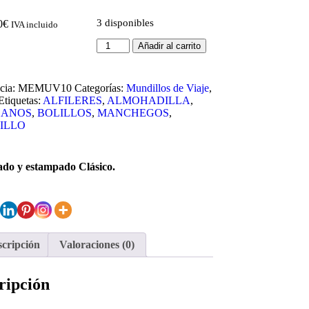
3 disponibles
0
€
IVA incluido
Añadir al carrito
cia:
MEMUV10
Categorías:
Mundillos de Viaje
,
Etiquetas:
ALFILERES
,
ALMOHADILLA
,
SANOS
,
BOLILLOS
,
MANCHEGOS
,
ILLO
ado y estampado Clásico.
cripción
Valoraciones (0)
ripción