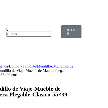
0,00
€
0
ienda
/
Bolillo y Frivolité
/
Mundillos
/
Mundillos de
undillo de Viaje-Mueble de Madera Plegable-
o-55×39 cms
illo de Viaje-Mueble de
ra Plegable-Clásico-55×39