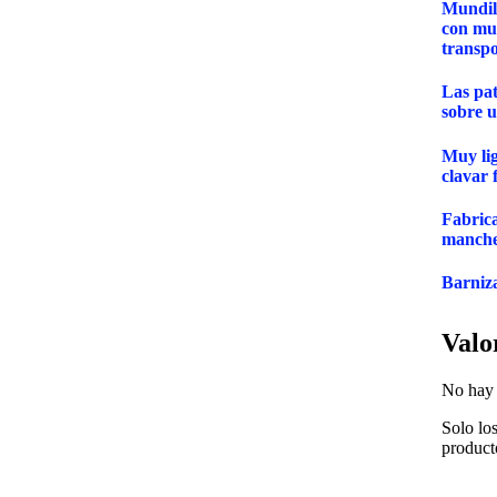
Mundil
con muc
transpo
Las pat
sobre u
Muy lig
clavar f
Fabric
manche
Barniza
Valo
No hay 
Solo lo
product