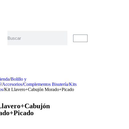
ienda
/
Bolillo y
é
/
Accesorios
/
Complementos Bisutería
/
Kits
os
/
Kit Llavero+Cabujón Morado+Picado
Llavero+Cabujón
ado+Picado