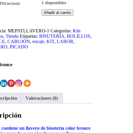
1 disponibles
IVA incluido
Añadir al carrito
cia:
MEPATLLAVERO-1
Categorías:
Kits
os
,
Tienda
Etiquetas:
BISUTERÍA
,
BOLILLOS
,
CE
,
CABUJÓN
,
encaje
,
KIT
,
LABOR
,
ERO
,
PICADO
Bronce
cripción
Valoraciones (0)
ripción
t contiene un llavero de bisutería color bronce