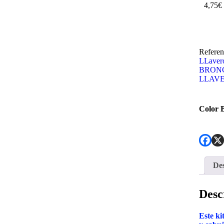
4,75
€
Referen
LLaver
BRON
LLAV
Color 
Des
Desc
Este ki