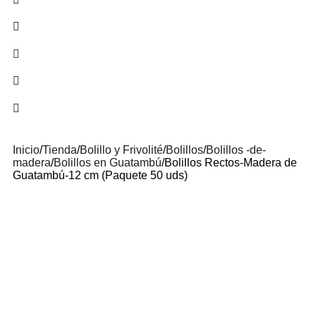
Inicio
/
Tienda
/
Bolillo y Frivolité
/
Bolillos
/
Bolillos -de-
madera
/
Bolillos en Guatambú
/
Bolillos Rectos-Madera de
Guatambú-12 cm (Paquete 50 uds)