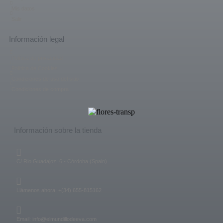
Mis datos
Salir
Información legal
Política de privacidad
Política de Cookies
Condiciones de uso del sitio
Condiciones de compra
Información sobre la tienda
C/ Rio Guadajoz, 6 - Córdoba (Spain)
Llámenos ahora: +(34) 655-815162
Email: info@elmundillodeeva.com