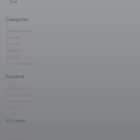
Categorías
Bolillos y frivolité
Ganchillo
Calceta
Bordado
Ofertas
Los más vendidos
Nosotros
Quienes somos
Formas de pago
Gastos de envío
Contacto
Mi cuenta
Mi cuenta
Mis pedidos