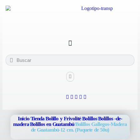
Inicio
/
Tienda
/
Bolillo y Frivolité
/
Bolillos
/
Bolillos -de-
madera
/
Bolillos en Guatambú
/
Bolillos Gallegos-Madera
de Guatambú-12 cm. (Paquete de 50u)