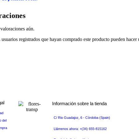
raciones
valoraciones aún.
s usuarios registrados que hayan comprado este producto pueden hacer 
gal
Información sobre la tienda
dad
s
C/ Rio Guadajoz, 6 - Córdoba (Spain)
o del
ompra
Llámenos ahora: +(34) 655-815162