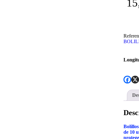
15
Referen
BOLIL
Longit
Des
Desc
Bolill
de 10 u
protege