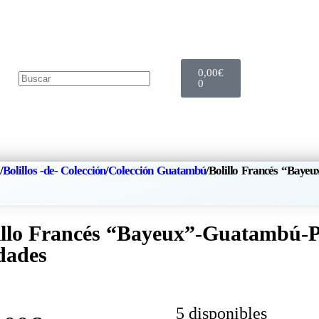
0,00
€
0
a
/
Bolillos -de- Colección
/
Colección Guatambú
/
Bolillo Francés “Baye
illo Francés “Bayeux”-Guatambú-P
dades
5 disponibles