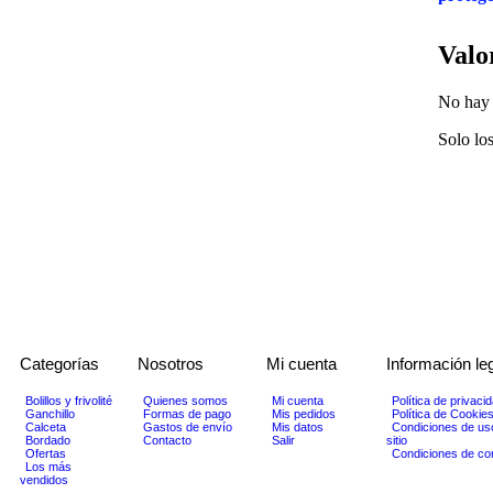
Valo
No hay 
Solo lo
Categorías
Nosotros
Mi cuenta
Información le
Bolillos y frivolité
Quienes somos
Mi cuenta
Política de privaci
Ganchillo
Formas de pago
Mis pedidos
Política de Cookie
Calceta
Gastos de envío
Mis datos
Condiciones de us
Bordado
Contacto
Salir
sitio
Ofertas
Condiciones de c
Los más
vendidos