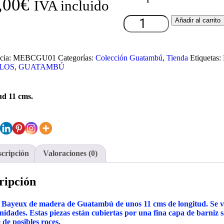
,00
€
IVA incluido
Añadir al carrito
cia:
MEBCGU01
Categorías:
Colección Guatambú
,
Tienda
Etiquetas:
LOS
,
GUATAMBÚ
ud 11 cms.
cripción
Valoraciones (0)
ripción
os Bayeux de madera de Guatambú de unos 11 cms de longitud. Se 
nidades. Estas piezas están cubiertas por una fina capa de barniz s
 de posibles roces.