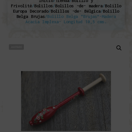
Inicio
/
Tienda
/
Bolillo y
Frivolité
/
Bolillos
/
Bolillos -de- madera
/
Bolillo
Europa Decorado
/
Bolillos -de- Bélgica
/
Bolillo
Belga Brujas
/
Bolillo Belga “Brujas”-Madera
Acacia Implexa- Longitud 10,5 cms.
AGOTADO