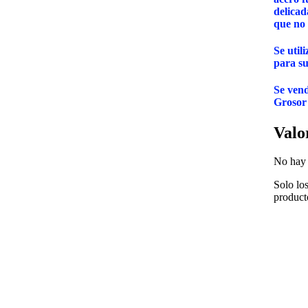
delicad
que no 
Se util
para su
Se vend
Grosor
Valo
No hay 
Solo lo
product