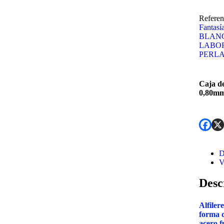
Referen
Fantasí
BLAN
LABO
PERL
Caja de
0,80mm
D
V
Desc
Alfiler
forma d
acero f