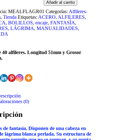
Añadir al carrito
cia:
MEALFLAGR01
Categorías:
Alfileres-
a
,
Tienda
Etiquetas:
ACERO
,
ALFILERES
,
CA
,
BOLILLOS
,
encaje
,
FANTASÍA
,
RES
,
LÁGRIMA
,
MANUALIDADES
,
ADA
 40 alfileres. Longitud 51mm y Grosor
.
escripción
aloraciones (0)
ripción
es de fantasía. Disponen de una cabeza en
e lágrima blanca perlada. Su estructura de
uerte permite que no se rompan, y su punta