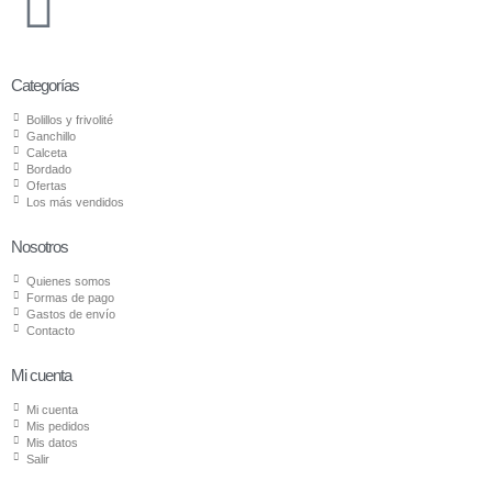
Categorías
Bolillos y frivolité
Ganchillo
Calceta
Bordado
Ofertas
Los más vendidos
Nosotros
Quienes somos
Formas de pago
Gastos de envío
Contacto
Mi cuenta
Mi cuenta
Mis pedidos
Mis datos
Salir