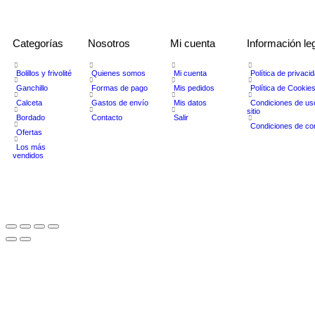
Categorías
Nosotros
Mi cuenta
Información le
Bolillos y frivolité
Quienes somos
Mi cuenta
Política de privaci
Ganchillo
Formas de pago
Mis pedidos
Política de Cookie
Calceta
Gastos de envío
Mis datos
Condiciones de us
sitio
Bordado
Contacto
Salir
Condiciones de c
Ofertas
Los más
vendidos