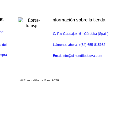
gal
Información sobre la tienda
dad
C/ Rio Guadajoz, 6 - Córdoba (Spain)
s
o del
Llámenos ahora: +(34) 655-815162
ompra
Email: info@elmundillodeeva.com
© El mundillo de Eva 2026