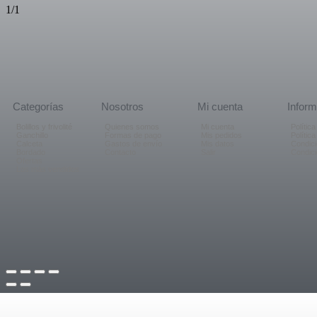
1/1
Categorías
Nosotros
Mi cuenta
Inform
Bolillos y frivolité
Quienes somos
Mi cuenta
Polític
Ganchillo
Formas de pago
Mis pedidos
Polític
Calceta
Gastos de envío
Mis datos
Condici
Bordado
Contacto
Salir
Condic
Ofertas
Los más vendidos