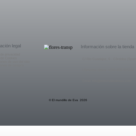
ación legal
Información sobre la tienda
a de privacidad
a de Cookies
C/ Rio Guadajoz, 6 - Córdoba (Spain
ones de uso del sitio
iones de compra
Llámenos ahora: +(34) 655-815162
Email: info@elmundillodeeva.com
© El mundillo de Eva 2026