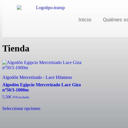
Inicio
Quiénes 
Tienda
Algodón Mercerizado - Lace Hilaturas
Algodón Egipcio Mercerizado Lace Giza
nº50/3-1000m
5,50
€
IVA incluido
Seleccionar opciones