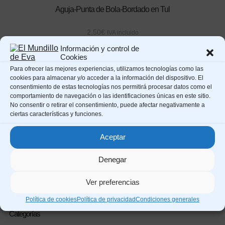
Aguja-Punta de Bola-Bordado en Tul
2,50
€
IVA incluido
Información y control de
Cookies
Para ofrecer las mejores experiencias, utilizamos tecnologías como las
AGOTADO
cookies para almacenar y/o acceder a la información del dispositivo. El
BORDADO DE LAGARTERA
/
Tienda
consentimiento de estas tecnologías nos permitirá procesar datos como el
Revista-Labores de Lagartera-Realce Nº 140
comportamiento de navegación o las identificaciones únicas en este sitio.
No consentir o retirar el consentimiento, puede afectar negativamente a
ciertas características y funciones.
5,50
€
IVA incluido
Aceptar
2/2
Denegar
Ver preferencias
Política de cookies
Política de privacidad
Condiciones generales
Categorías