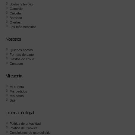
Bolillos y frivolité
Ganchillo
Calceta
Bordado
Ofertas
Los más vendidos
Nosotros
Quienes somos
Formas de pago
Gastos de envío
Contacto
Mi cuenta
Mi cuenta
Mis pedidos
Mis datos
Salir
Información legal
Política de privacidad
Política de Cookies
Condiciones de uso del sitio