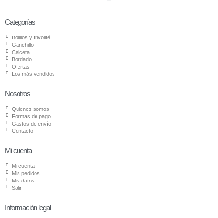
Categorías
Bolillos y frivolité
Ganchillo
Calceta
Bordado
Ofertas
Los más vendidos
Nosotros
Quienes somos
Formas de pago
Gastos de envío
Contacto
Mi cuenta
Mi cuenta
Mis pedidos
Mis datos
Salir
Información legal