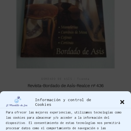
BORDADO DE ASÍS
/
Tienda
Revista-Bordado de Asís-Realce nº 436
6,50
€
IVA incluido
Información y control de
Cookies
Para ofrecer las mejores experiencias, utilizamos tecnologías como
las cookies para almacenar y/o acceder a la información del
AGOTADO
dispositivo. El consentimiento de estas tecnologías nos permitirá
procesar datos como el comportamiento de navegación o las