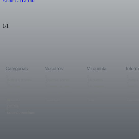
Añadir al carrito
1/1
Categorías
Nosotros
Mi cuenta
Inform
Bolillos y frivolité
Quienes somos
Mi cuenta
Polític
Ganchillo
Formas de pago
Mis pedidos
Polític
Calceta
Gastos de envío
Mis datos
Condici
Bordado
Contacto
Salir
Condic
Ofertas
Los más vendidos