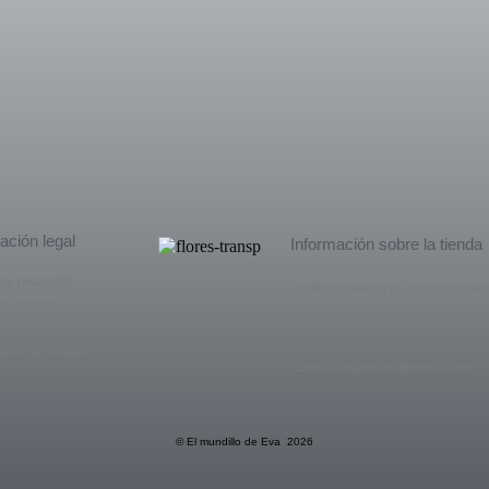
ación legal
Información sobre la tienda
a de privacidad
C/ Rio Guadajoz, 6 - Córdoba (Spain
a de Cookies
ones de uso del sitio
Llámenos ahora: +(34) 655-815162
iones de compra
Email: info@elmundillodeeva.com
© El mundillo de Eva 2026