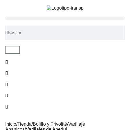
Inicio
/
Tienda
/
Bolillo y Frivolité
/
Varillaje
Abanicos
/
Varillajes de Abedul