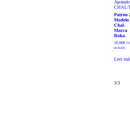
Agotado
CHAL
/
Patrón 
Modelo
Chal-
Marca
Roka
10,00
€
IV
incluido
Leer má
3/3