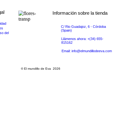
gal
Información sobre la tienda
cidad
C/ Rio Guadajoz, 6 - Córdoba
ies
(Spain)
so del
Llámenos ahora: +(34) 655-
815162
Email: info@elmundillodeeva.com
© El mundillo de Eva 2026