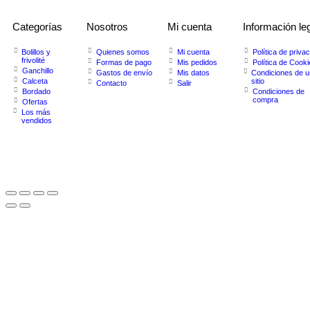
Categorías
Nosotros
Mi cuenta
Información le
Bolillos y
Quienes somos
Mi cuenta
Política de priva
frivolité
Formas de pago
Mis pedidos
Política de Cook
Ganchillo
Gastos de envío
Mis datos
Condiciones de u
Calceta
sitio
Contacto
Salir
Bordado
Condiciones de
compra
Ofertas
Los más
vendidos