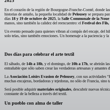
2025
En el corazón de la región de Bourgogne-Franche-Comté, donde las c
historias de antaño, la pequeña localidad de
Pelousey
se prepara para
días
18 y 19 de octubre de 2025
, la
Salle Communale de la Noue
manos, sino también la calidez del reencuentro: el
Festival des Fils
Un evento pensado para quienes vibran al compás del encaje, del hil
solo telas, sino también emociones. Un homenaje a la paciencia y la 
Dos días para celebrar el arte textil
El sábado, de
14h a 18h
, y el domingo, de
10h a 17h
, se abrirán la
entrañable que sólo saben crear las verdaderas artesanas y amantes de
La
Asociación Loisirs Evasion de Pelousey
, con sus actividades “
muchas encajeras, bordadoras y tejedoras, no sólo de Francia, sino ta
Será posible adquirir
materiales originales
, descubrir nuevas técnic
constante de la belleza a través del textil.
Un pueblo con alma de taller