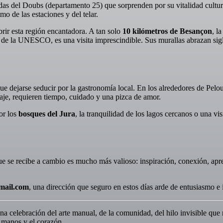
as del Doubs (departamento 25) que sorprenden por su vitalidad cultural
mo de las estaciones y del telar.
rir esta región encantadora. A tan solo
10 kilómetros de Besançon
, l
de la UNESCO, es una visita imprescindible. Sus murallas abrazan siglos
ue dejarse seducir por la gastronomía local. En los alrededores de Pelo
aje, requieren tiempo, cuidado y una pizca de amor.
or los
bosques del Jura
, la tranquilidad de los lagos cercanos o una 
que se recibe a cambio es mucho más valioso: inspiración, conexión, apre
mail.com
, una dirección que seguro en estos días arde de entusiasmo e 
na celebración del arte manual, de la comunidad, del hilo invisible que
s manos y el corazón.