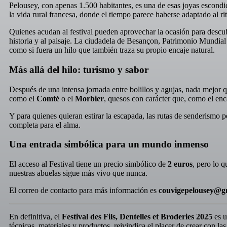
Pelousey, con apenas 1.500 habitantes, es una de esas joyas escondid
la vida rural francesa, donde el tiempo parece haberse adaptado al rit
Quienes acudan al festival pueden aprovechar la ocasión para descub
historia y al paisaje. La ciudadela de Besançon, Patrimonio Mundial 
como si fuera un hilo que también traza su propio encaje natural.
Más allá del hilo: turismo y sabor
Después de una intensa jornada entre bolillos y agujas, nada mejor q
como el
Comté
o el
Morbier
, quesos con carácter que, como el enc
Y para quienes quieran estirar la escapada, las rutas de senderismo p
completa para el alma.
Una entrada simbólica para un mundo inmenso
El acceso al Festival tiene un precio simbólico de
2 euros
, pero lo 
nuestras abuelas sigue más vivo que nunca.
El correo de contacto para más información es
couvigepelousey@g
En definitiva, el
Festival des Fils, Dentelles et Broderies 2025
es u
técnicas, materiales y productos, reivindica el placer de crear con la