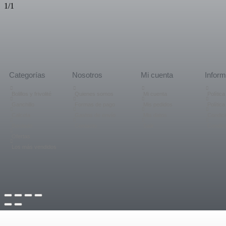
1/1
Categorías
Nosotros
Mi cuenta
Inform
Bolillos y frivolité
Quienes somos
Mi cuenta
Polític
Ganchillo
Formas de pago
Mis pedidos
Polític
Calceta
Gastos de envío
Mis datos
Condici
Bordado
Contacto
Salir
Condic
Ofertas
Los más vendidos