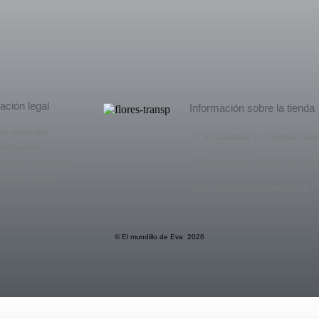
ación legal
Información sobre la tienda
a de privacidad
C/ Rio Guadajoz, 6 - Córdoba (Spain
a de Cookies
ones de uso del sitio
Llámenos ahora: +(34) 655-815162
iones de compra
Email: info@elmundillodeeva.com
© El mundillo de Eva 2026