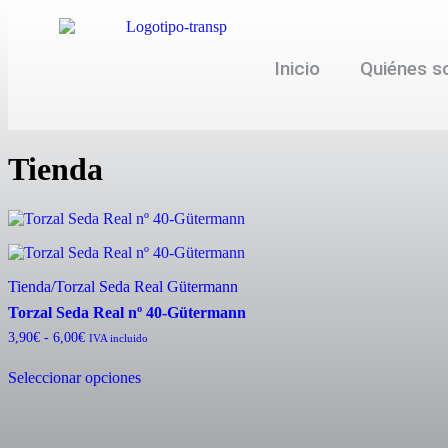
Inicio
Quiénes 
Tienda
Tienda
/
Torzal Seda Real Gütermann
Torzal Seda Real nº 40-Gütermann
3,90
€
-
6,00
€
IVA incluido
Seleccionar opciones