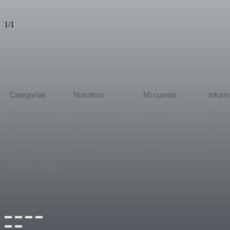
1/1
Categorías
Nosotros
Mi cuenta
Inform
Bolillos y frivolité
Quienes somos
Mi cuenta
Polític
Ganchillo
Formas de pago
Mis pedidos
Polític
Calceta
Gastos de envío
Mis datos
Condici
Bordado
Contacto
Salir
Condic
Ofertas
Los más vendidos