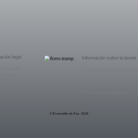
ación legal
Información sobre la tienda
a de privacidad
C/ Rio Guadajoz, 6 - Córdoba (Spain
a de Cookies
ones de uso del sitio
Llámenos ahora: +(34) 655-815162
iones de compra
Email: info@elmundillodeeva.com
© El mundillo de Eva 2026