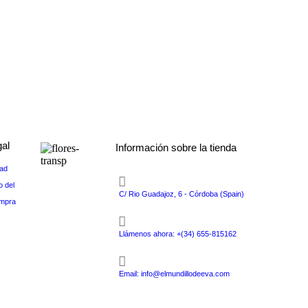
gal
Información sobre la tienda
dad
s
o del
C/ Rio Guadajoz, 6 - Córdoba (Spain)
ompra
Llámenos ahora: +(34) 655-815162
Email: info@elmundillodeeva.com