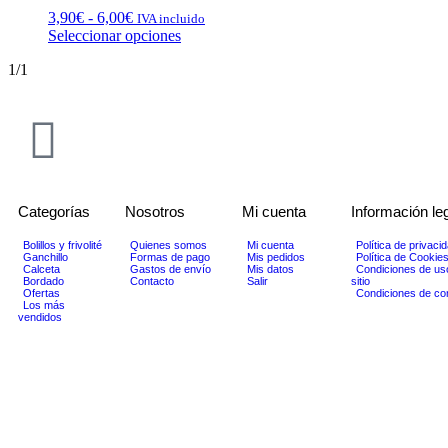
3,90
€
-
6,00
€
IVA incluido
Seleccionar opciones
1/1
Categorías
Nosotros
Mi cuenta
Información le
Bolillos y frivolité
Quienes somos
Mi cuenta
Política de privaci
Ganchillo
Formas de pago
Mis pedidos
Política de Cookie
Calceta
Gastos de envío
Mis datos
Condiciones de us
Bordado
Contacto
Salir
sitio
Ofertas
Condiciones de c
Los más
vendidos