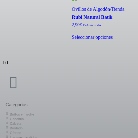
Ovillos de Algodón
/
Tienda
Rubi Natural Batik
2,90
€
IVA incluido
Seleccionar opciones
1/1
Categorías
Bolillos y frivolité
Ganchillo
Calceta
Bordado
Ofertas
Los más vendidos