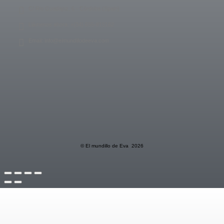
C/ Rio Guadajoz, 6 - Córdoba (Spain)
Llámenos ahora: +(34) 655-815162
Email: info@elmundillodeeva.com
© El mundillo de Eva 2026