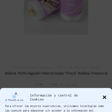
Finca Bolillos Presencia
/
Hilos en Oferta
/
Tienda
Bóbina 100% Algodón Mercerizada-“Finca” Bolillos-Presencia
3,10
€
-
7,50
€
IVA incluido
Información y control de
Cookies
Para ofrecer las mejores experiencias, utilizamos tecnologías como
las cookies para almacenar y/o acceder a la información del