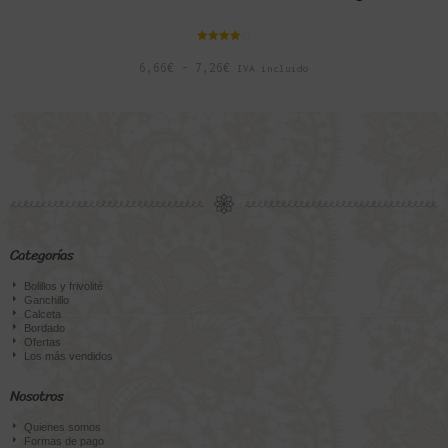
Valorado
con
6,66
€
-
7,26
€
IVA incluido
4.00
de 5
Categorías
Bolillos y frivolité
Ganchillo
Calceta
Bordado
Ofertas
Los más vendidos
Nosotros
Quienes somos
Formas de pago