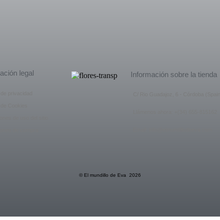
ación legal
Información sobre la tienda
a de privacidad
C/ Rio Guadajoz, 6 - Córdoba (Spain
a de Cookies
Llámenos ahora: +(34) 655-815162
ones de uso del sitio
Email: info@elmundillodeeva.com
iones de compra
© El mundillo de Eva 2026