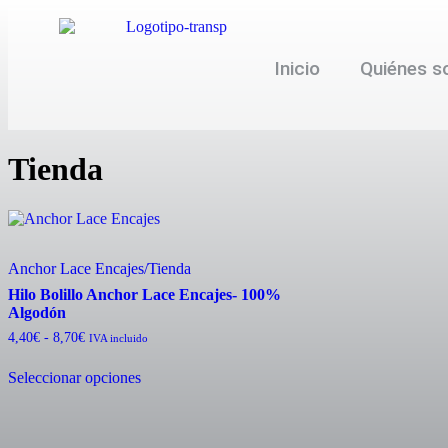
Inicio
Quiénes 
Tienda
Anchor Lace Encajes
/
Tienda
Hilo Bolillo Anchor Lace Encajes- 100%
Algodón
4,40
€
-
8,70
€
IVA incluido
Seleccionar opciones