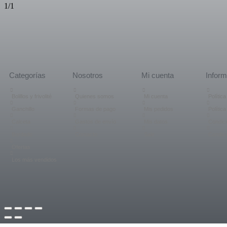
1/1
Categorías
Nosotros
Mi cuenta
Inform
Bolillos y frivolité
Quienes somos
Mi cuenta
Polític
Ganchillo
Formas de pago
Mis pedidos
Polític
Calceta
Gastos de envío
Mis datos
Condici
Bordado
Contacto
Salir
Condic
Ofertas
Los más vendidos